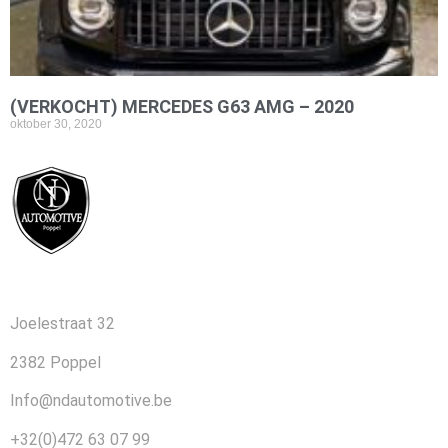
(VERKOCHT) MERCEDES G63 AMG – 2020
oktober 30, 2020
CONTACT
Joelestraat 32
2382 Poppel
Info@ndautomotive.be
+32(0)472 63 07 99